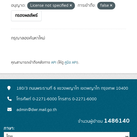
อนุญาต:
License not specified
การเข้าถึง:
false
กรองผลลัพธ์
กรุณาลองค้นหาใหม่
คุณสามารถเข้าถึงคลังทาง
API
(ให้ดู
คู่มือ API
).
180/3 ถนนพระรามที่ 6 แขวงพญาไท เขตพญาไท กรุงเทพ 10400
โทรศัพท์ 0-2271-6000 โทรสาร 0-2271-6000
admin@dwr.mail.go.th
1486140
จำนวนผู้เข้าชม
ภาษา