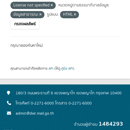
License not specified
หมวดหมู่ตามธรรมาภิบาลข้อมูล:
ข้อมูลสาธารณะ
รูปแบบ:
HTML
กรองผลลัพธ์
กรุณาลองค้นหาใหม่
คุณสามารถเข้าถึงคลังทาง
API
(ให้ดู
คู่มือ API
).
180/3 ถนนพระรามที่ 6 แขวงพญาไท เขตพญาไท กรุงเทพ 10400
โทรศัพท์ 0-2271-6000 โทรสาร 0-2271-6000
admin@dwr.mail.go.th
1484293
จำนวนผู้เข้าชม