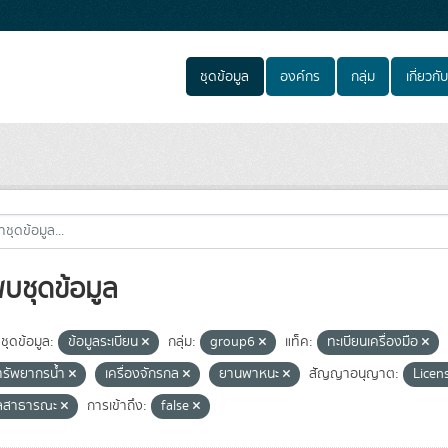
ชุดข้อมูล
องค์กร
กลุ่ม
เกี่ยวกับ
พบชุดข้อมูล
ชุดข้อมูล:
ข้อมูลระเบียน
กลุ่ม:
group6
แท็ค:
ทะเบียนเครื่องมือ
รัพยากรน้ำ
เครื่องจักรกล
ยานพาหนะ
สัญญาอนุญาต:
Licen
ูลสาธารณะ
การเข้าถึง:
false