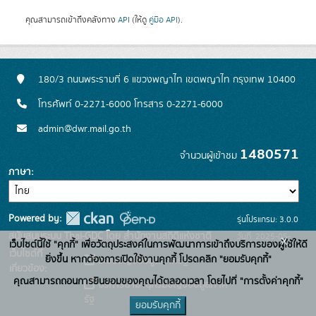
คุณสามารถเข้าถึงคลังทาง
API
(ให้ดู
คู่มือ API
).
180/3 ถนนพระรามที่ 6 แขวงพญาไท เขตพญาไท กรุงเทพ 10400
โทรศัพท์ 0-2271-6000 โทรสาร 0-2271-6000
admin@dwr.mail.go.th
1480571
จำนวนผู้เข้าชม
ภาษา
Powered by:
รุ่นโปรแกรม: 3.0.0
สนับสนุนระบบ Thai-GDC โดย สำนักงานสถิติแห่งชาติ
วันที่: 2025-05-
x
เว็บไซต์นี้ใช้ "คุกกี้" เพื่อวัตถุประสงค์ในการพัฒนาการเข้าถึงบริการของผู้ใช้ให้ดี
เว็บไซต์ที่
30
ยิ่งขึ้น หากต้องการเปิดใช้งานคุกกี้ โปรดคลิก "ยอมรับคุกกี้"
ระบบบัญชีข้อมูลภาครัฐ
เกี่ยวข้อง:
คุณสามารถถอนการยินยอมของคุณได้ตลอดเวลา โดยไปที่ "การตั้งค่าคุกกี้"
บริการนามานุกรมบัญชีข้อมูลภาค
รัฐ
ยอมรับคุกกี้