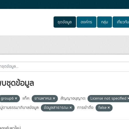
ชุดข้อมูล
องค์กร
กลุ่ม
เกี่ยวกับ
พบชุดข้อมูล
group6
แท็ค:
ยานพาหนะ
สัญญาอนุญาต:
License not specified
ู่ตามธรรมาภิบาลข้อมูล:
ข้อมูลสาธารณะ
การเข้าถึง:
false
องค้นหาใหม่