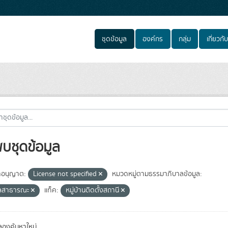
ชุดข้อมูล
องค์กร
กลุ่ม
เกี่ยวกับ
พบชุดข้อมูล
อนุญาต:
License not specified
หมวดหมู่ตามธรรมาภิบาลข้อมูล:
ูลสาธารณะ
แท็ค:
หมู่บ้านติดตั้งสถานี
องค้นหาใหม่