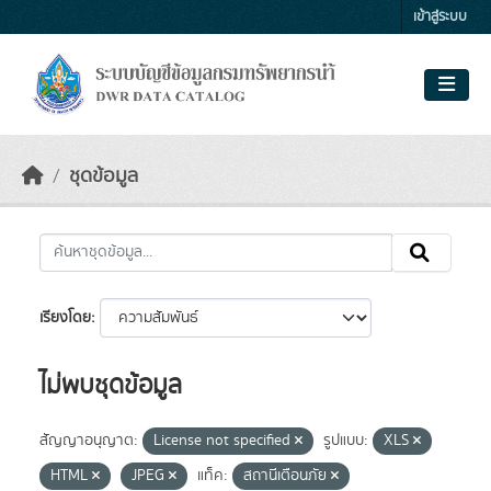
Skip to main content
เข้าสู่ระบบ
ชุดข้อมูล
เรียงโดย
ไม่พบชุดข้อมูล
สัญญาอนุญาต:
License not specified
รูปแบบ:
XLS
HTML
JPEG
แท็ค:
สถานีเตือนภัย