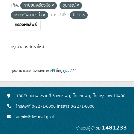
แท็ค:
ทะเบียนเครื่องมือ
อุปกรณ์
กรมทรัพยากรน้ำ
การเข้าถึง:
false
กรองผลลัพธ์
กรุณาลองค้นหาใหม่
คุณสามารถเข้าถึงคลังทาง
API
(ให้ดู
คู่มือ API
).
180/3 ถนนพระรามที่ 6 แขวงพญาไท เขตพญาไท กรุงเทพ 10400
โทรศัพท์ 0-2271-6000 โทรสาร 0-2271-6000
admin@dwr.mail.go.th
1481233
จำนวนผู้เข้าชม