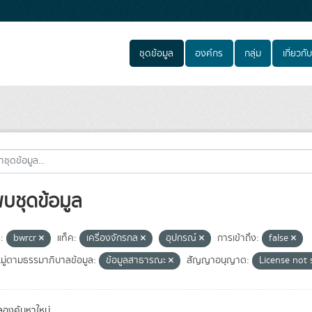
ชุดข้อมูล
องค์กร
กลุ่ม
เกี่ยวกับ
พบชุดข้อมูล
:
bwrcr
แท็ค:
เครื่องจักรกล
อุปกรณ์
การเข้าถึง:
false
ู่ตามธรรมาภิบาลข้อมูล:
ข้อมูลสาธารณะ
สัญญาอนุญาต:
License not 
องค้นหาใหม่