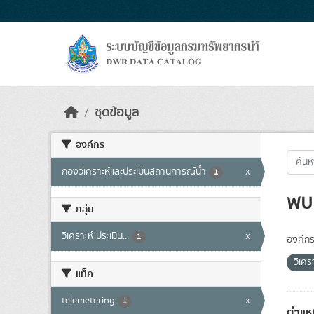
Skip to main content
ชุดข้อมูล
องค์กร
กองวิเคราะห์และประเมินสถานการณ์น้ำ
x
1
พบ 
กลุ่ม
วิเคราะห์ ประเมิน...
x
1
องค์กร
วิเค
แท็ค
telemetering
x
1
ตำแหน