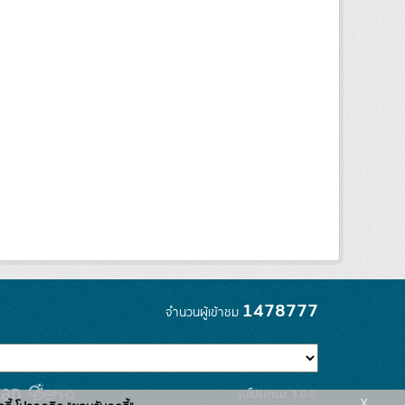
1478777
จำนวนผู้เข้าชม
รุ่นโปรแกรม: 3.0.0
x