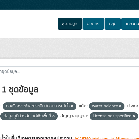
ชุดข้อมูล
องค์กร
กลุ่ม
เกี่ยวกับ
1 ชุดข้อมูล
:
กองวิเคราะห์และประเมินสถานการณ์น้ำ
แท็ค:
water balance
ประเภท
ข้อมูลภูมิสารสนเทศเชิงพื้นที่
สัญญาอนุญาต:
License not specified
น้ำในพื้นที่เกษตรนอกเขตชลประทาน
15790 total views
98 recent view