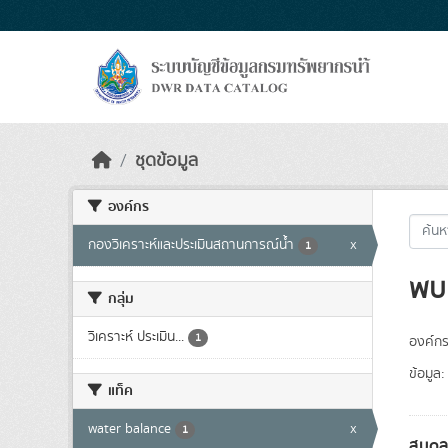
Skip to main content
ชุดข้อมูล
องค์กร
กองวิเคราะห์และประเมินสถานการณ์น้ำ
x
1
พบ 
กลุ่ม
วิเคราะห์ ประเมิน...
1
องค์กร
ข้อมูล:
แท็ค
water balance
x
1
สมดุล