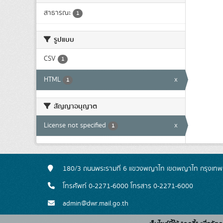
สาธารณะ
1
รูปแบบ
CSV
1
HTML
x
1
สัญญาอนุญาต
License not specified
x
1
180/3 ถนนพระรามที่ 6 แขวงพญาไท เขตพญาไท กรุงเท
โทรศัพท์ 0-2271-6000 โทรสาร 0-2271-6000
admin@dwr.mail.go.th