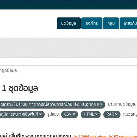
ชุดข้อมูล
องค์กร
กลุ่ม
เกี่ยวกับ
1 ชุดข้อมูล
วิเคราะห์ ประเมิน คาดการณ์สถานการณ์ภัยแล้ง และอุทกภัย
ประเภทชุดข้อมูล:
ลภูมิสารสนเทศเชิงพื้นที่
รูปแบบ:
CSV
HTML
RAR
หมวดหมู
อมูลในพื้นที่เกษตรนอกเขตชลประทาน
12696 total views
87 recent view