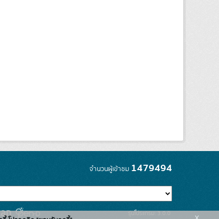
1479494
จำนวนผู้เข้าชม
รุ่นโปรแกรม: 3.0.0
x