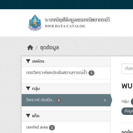
Skip to main content
ชุดข้อมูล
องค์กร
กองวิเคราะห์และประเมินสถานการณ์น้ำ
1
พบ 
กลุ่ม
วิเคราะห์ ประเมิน...
x
1
กลุ่ม:
ข้อมู
แท็ค
rainfed area
1
ชุดข้