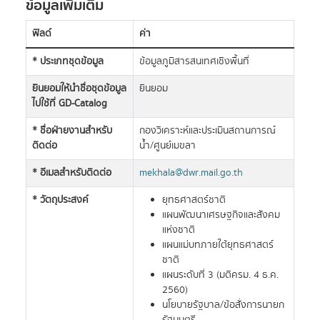
ข้อมูลเพิ่มเติม
ฟิลด์
ค่า
* ประเภทชุดข้อมูล
ข้อมูลภูมิสารสนเทศเชิงพื้นที่
ยินยอมให้นำชื่อชุดข้อมูล
ยินยอม
ไปใช้ที่ GD-Catalog
* ชื่อฝ่ายงานสำหรับ
กองวิเคราะห์และประเมินสถานการณ์
ติดต่อ
น้ำ/ศูนย์เมขลา
* อีเมลสำหรับติดต่อ
mekhala@dwr.mail.go.th
* วัตถุประสงค์
ยุทธศาสตร์ชาติ
แผนพัฒนาเศรษฐกิจและสังคม
แห่งชาติ
แผนแม่บทภายใต้ยุทธศาสตร์
ชาติ
แผนระดับที่ 3 (มติครม. 4 ธ.ค.
2560)
นโยบายรัฐบาล/ข้อสั่งการนายก