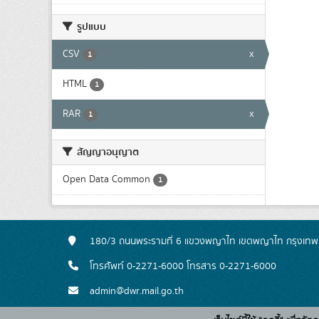
รูปแบบ
CSV
x
1
HTML
1
RAR
x
1
สัญญาอนุญาต
Open Data Common
1
180/3 ถนนพระรามที่ 6 แขวงพญาไท เขตพญาไท กรุงเท
โทรศัพท์ 0-2271-6000 โทรสาร 0-2271-6000
admin@dwr.mail.go.th