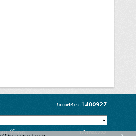
1480927
จำนวนผู้เข้าชม
รุ่นโปรแกรม: 3.0.0
x