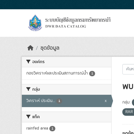
Skip to main content
ชุดข้อมูล
องค์กร
กองวิเคราะห์และประเมินสถานการณ์น้ำ
1
พบ 
กลุ่ม
วิเคราะห์ ประเมิน...
x
1
กลุ่ม:
RAR
แท็ค
rainfed area
1
ชุดข้