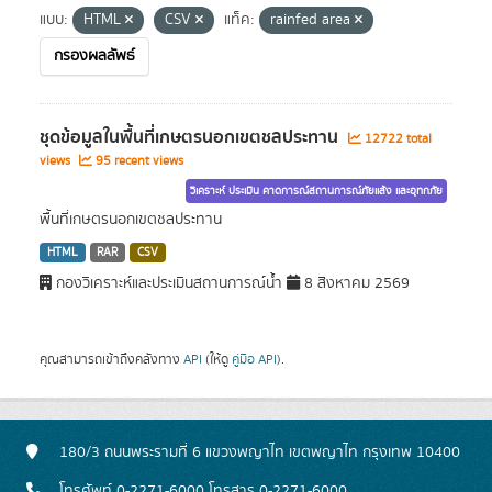
แบบ:
HTML
CSV
แท็ค:
rainfed area
กรองผลลัพธ์
ชุดข้อมูลในพื้นที่เกษตรนอกเขตชลประทาน
12722 total
views
95 recent views
วิเคราะห์ ประเมิน คาดการณ์สถานการณ์ภัยแล้ง และอุทกภัย
พื้นที่เกษตรนอกเขตชลประทาน
HTML
RAR
CSV
กองวิเคราะห์และประเมินสถานการณ์น้ำ
8 สิงหาคม 2569
คุณสามารถเข้าถึงคลังทาง
API
(ให้ดู
คู่มือ API
).
180/3 ถนนพระรามที่ 6 แขวงพญาไท เขตพญาไท กรุงเทพ 10400
โทรศัพท์ 0-2271-6000 โทรสาร 0-2271-6000