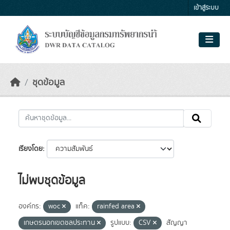
Skip to main content
เข้าสู่ระบบ
ชุดข้อมูล
เรียงโดย
ไม่พบชุดข้อมูล
องค์กร:
woc
แท็ค:
rainfed area
เกษตรนอกเขตชลประทาน
รูปแบบ:
CSV
สัญญา