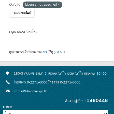
อนุญาต:
License not specified
กรองผลลัพธ์
กรุณาลองค้นหาใหม่
คุณสามารถเข้าถึงคลังทาง
API
(ให้ดู
คู่มือ API
).
180/3 ถนนพระรามที่ 6 แขวงพญาไท เขตพญาไท กรุงเทพ 10400
โทรศัพท์ 0-2271-6000 โทรสาร 0-2271-6000
admin@dwr.mail.go.th
1480448
จำนวนผู้เข้าชม
ภาษา