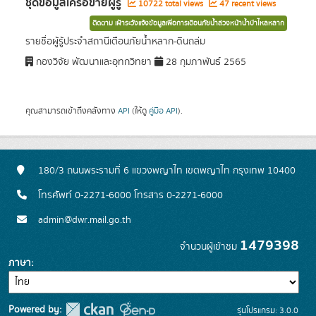
ชุดข้อมูลเครือข่ายผู้รู้
10722 total views
47 recent views
ติดตาม เฝ้าระวังแจ้งข้อมูลเพื่อการเตือนภัยน้ำล่วงหน้าน้ำป่าไหลหลาก
รายชื่อผู้รู้ประจำสถานีเตือนภัยน้ำหลาก-ดินถล่ม
กองวิจัย พัฒนาและอุทกวิทยา
28 กุมภาพันธ์ 2565
คุณสามารถเข้าถึงคลังทาง
API
(ให้ดู
คู่มือ API
).
180/3 ถนนพระรามที่ 6 แขวงพญาไท เขตพญาไท กรุงเทพ 10400
โทรศัพท์ 0-2271-6000 โทรสาร 0-2271-6000
admin@dwr.mail.go.th
1479398
จำนวนผู้เข้าชม
ภาษา
Powered by:
รุ่นโปรแกรม: 3.0.0